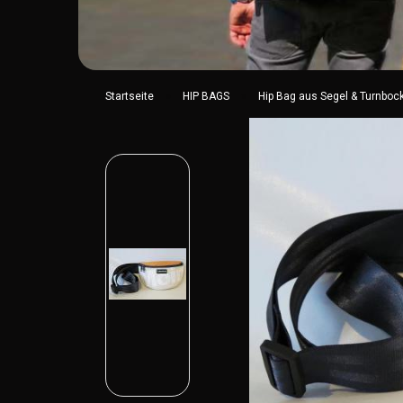
»
»
Startseite
HIP BAGS
Hip Bag aus Segel & Turnbock