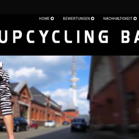
HOME
BEWERTUNGEN
NACHHALTIGKEIT
Sprache auswählen
Währung auswählen
Lieferland
Konto
Pass