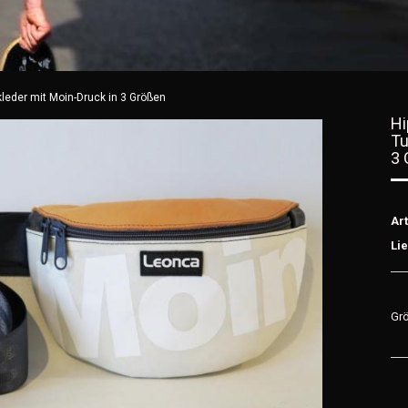
leder mit Moin-Druck in 3 Größen
Hi
Tu
3 
Art
Lie
Gr