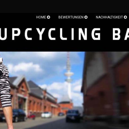
HOME
BEWERTUNGEN
NACHHALTIGKEIT
Sprache auswählen
Währung auswählen
Lieferland
Konto
Pass