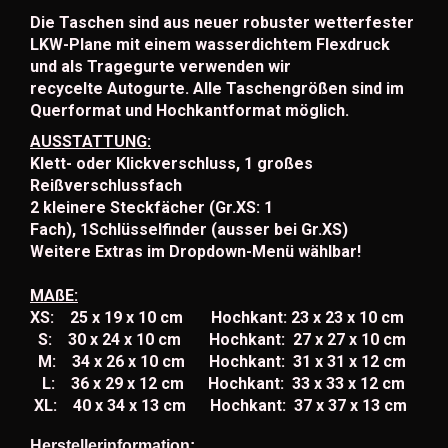
Die Taschen sind aus neuer robuster wetterfester
LKW-Plane mit einem wasserdichtem Flexdruck
und als Tragegurte verwenden wir
recycelte Autogurte. Alle Taschengrößen sind im
Querformat und Hochkantformat möglich.
AUSSTATTUNG:
Klett- oder Klickverschluss, 1 großes
Reißverschlussfach
2 kleinere Steckfächer (Gr.XS: 1
Fach), 1Schlüsselfinder (ausser bei Gr.XS)
Weitere Extras im Dropdown-Menü wählbar!
MAßE:
XS: 25 x 19 x 10 cm Hochkant: 23 x 23 x 10 cm
S: 30 x 24 x 10 cm Hochkant: 27 x 27 x 10 cm
M: 34 x 26 x 10 cm Hochkant: 31 x 31 x 12 cm
L: 36 x 29 x 12 cm Hochkant: 33 x 33 x 12 cm
XL: 40 x 34 x 13 cm Hochkant: 37 x 37 x 13 cm
Herstellerinformation: